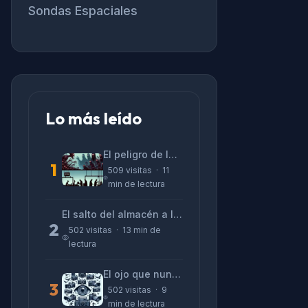
Sondas Espaciales
Lo más leído
El peligro de las «alucinaciones» y el CV prefabricado
1
509 visitas · 11
min de lectura
El salto del almacén a la terminal: La realidad de reinventarse en tecnología
2
502 visitas · 13 min de
lectura
El ojo que nunca parpadea: lo que nos cuentan las cámaras de Lizeth Marzano
3
502 visitas · 9
min de lectura