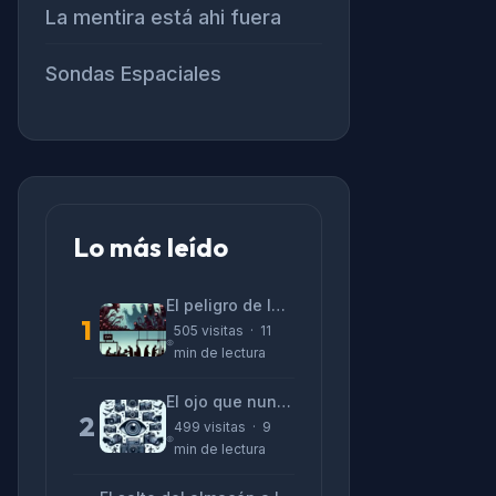
La mentira está ahi fuera
Sondas Espaciales
Lo más leído
El peligro de las «alucinaciones» y el CV prefabricado
1
505 visitas · 11
min de lectura
El ojo que nunca parpadea: lo que nos cuentan las cámaras de Lizeth Marzano
2
499 visitas · 9
min de lectura