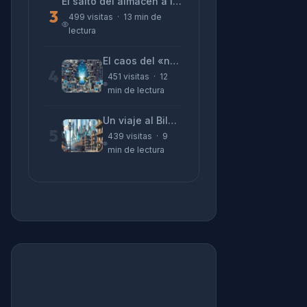
El salto del almacén a la terminal: La realidad de reinventarse en tecnología
3
499 visitas · 13 min de
lectura
El caos del «no funciona nada» y la realidad tras la pantalla
4
451 visitas · 12
min de lectura
Un viaje al Bilbao de 2026 con sabor a 1895
5
439 visitas · 9
min de lectura