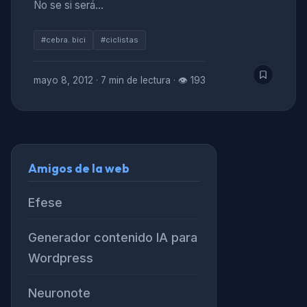
No se si será…
#cebra. bici
#ciclistas
mayo 8, 2012
·
7 min de lectura
·
👁 193
Amigos de la web
Efese
Generador contenido IA para
Wordpress
Neuronote