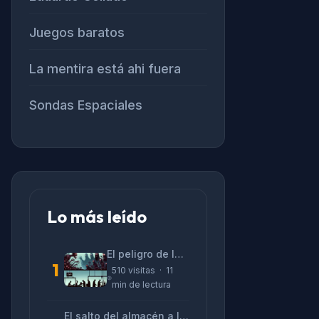
Juegos baratos
La mentira está ahi fuera
Sondas Espaciales
Lo más leído
El peligro de las «alucinaciones» y el CV prefabricado
1
510 visitas · 11
min de lectura
El salto del almacén a la terminal: La realidad de reinventarse en tecnología