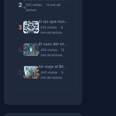
2
502 visitas · 13 min de
lectura
El ojo que nunca parpadea: lo que nos cuentan las cámaras de Lizeth Marzano
3
502 visitas · 9
min de lectura
El caos del «no funciona nada» y la realidad tras la pantalla
4
454 visitas · 12
min de lectura
Un viaje al Bilbao de 2026 con sabor a 1895
5
443 visitas · 9
min de lectura