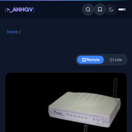
al
>_ANHQV
[
]
contenido
Home
/
Revista
Lista