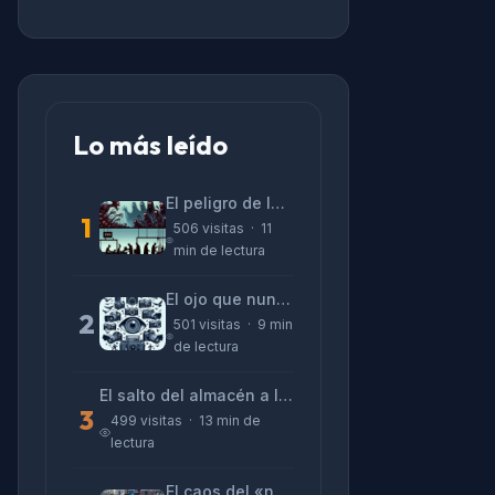
Lo más leído
El peligro de las «alucinaciones» y el CV prefabricado
1
506 visitas · 11
min de lectura
El ojo que nunca parpadea: lo que nos cuentan las cámaras de Lizeth Marzano
2
501 visitas · 9 min
de lectura
El salto del almacén a la terminal: La realidad de reinventarse en tecnología
3
499 visitas · 13 min de
lectura
El caos del «no funciona nada» y la realidad tras la pantalla