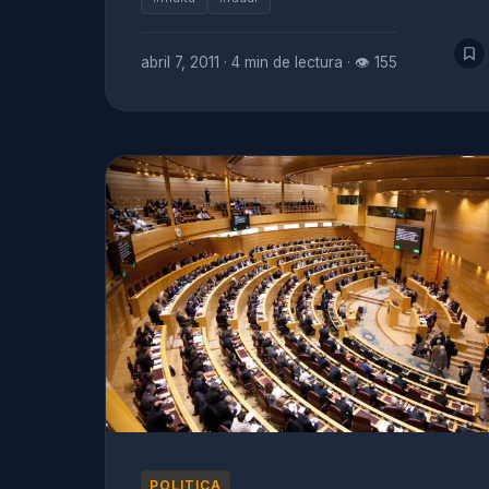
abril 7, 2011
·
4 min de lectura
·
👁 155
POLITICA