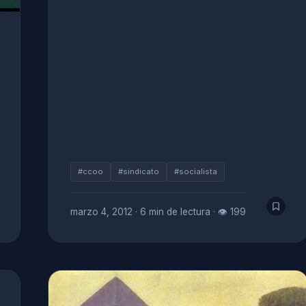
#ccoo
#sindicato
#socialista
marzo 4, 2012
·
6 min de lectura
·
👁 199