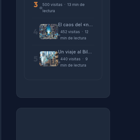
3
500 visitas · 13 min de
lectura
El caos del «no funciona nada» y la realidad tras la pantalla
4
452 visitas · 12
min de lectura
Un viaje al Bilbao de 2026 con sabor a 1895
5
440 visitas · 9
min de lectura