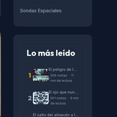
Sondas Espaciales
Lo más leído
El peligro de las «alucinaciones» y el CV prefabricado
1
506 visitas · 11
min de lectura
El ojo que nunca parpadea: lo que nos cuentan las cámaras de Lizeth Marzano
2
501 visitas · 9 min
de lectura
El salto del almacén a la terminal: La realidad de reinventarse en tecnología