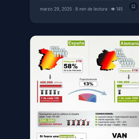
marzo 29, 2025
·
8 min de lectura
·
👁 145