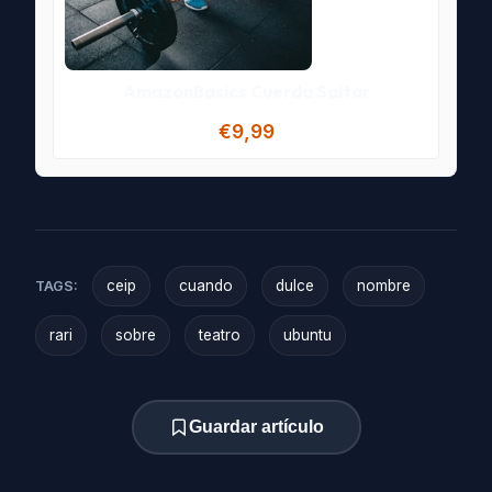
AmazonBasics Cuerda Saltar
€9,99
ceip
cuando
dulce
nombre
TAGS:
rari
sobre
teatro
ubuntu
Guardar artículo