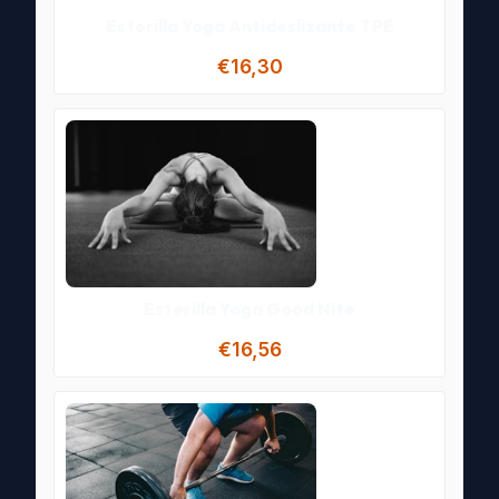
Esterilla Yoga Antideslizante TPE
€16,30
Esterilla Yoga Good Nite
€16,56