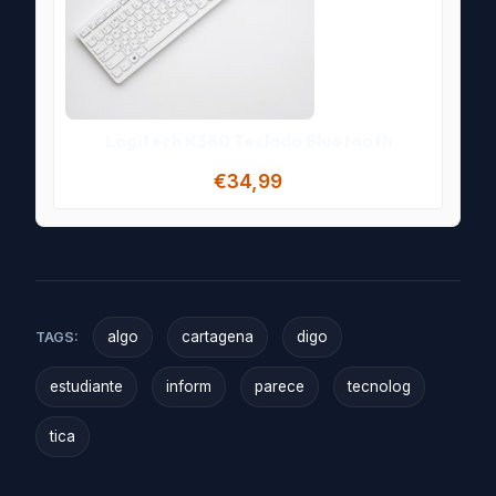
Logitech K380 Teclado Bluetooth
€34,99
algo
cartagena
digo
TAGS:
estudiante
inform
parece
tecnolog
tica