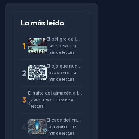
Lo más leído
El peligro de las «alucinaciones» y el CV prefabricado
1
505 visitas · 11
min de lectura
El ojo que nunca parpadea: lo que nos cuentan las cámaras de Lizeth Marzano
2
498 visitas · 9
min de lectura
El salto del almacén a la terminal: La realidad de reinventarse en tecnología
3
498 visitas · 13 min de
lectura
El caos del «no funciona nada» y la realidad tras la pantalla
4
451 visitas · 12
min de lectura