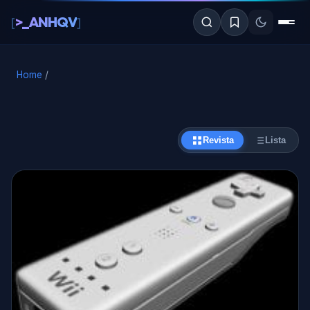
al
>_ANHQV
[
]
contenido
Home
/
Revista
Lista