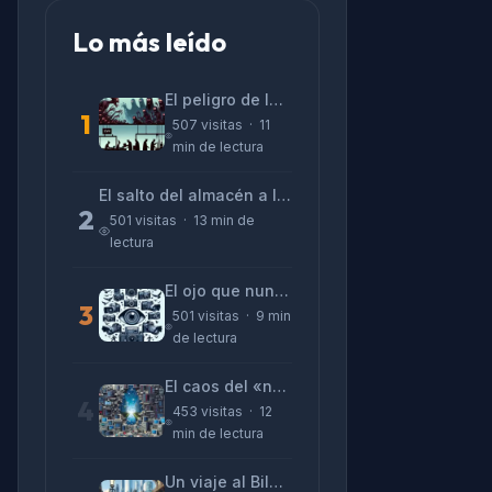
Lo más leído
El peligro de las «alucinaciones» y el CV prefabricado
1
507 visitas · 11
min de lectura
El salto del almacén a la terminal: La realidad de reinventarse en tecnología
2
501 visitas · 13 min de
lectura
El ojo que nunca parpadea: lo que nos cuentan las cámaras de Lizeth Marzano
3
501 visitas · 9 min
de lectura
El caos del «no funciona nada» y la realidad tras la pantalla
4
453 visitas · 12
min de lectura
Un viaje al Bilbao de 2026 con sabor a 1895