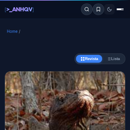
al
>_ANHQV
[
]
contenido
Home
/
Revista
Lista