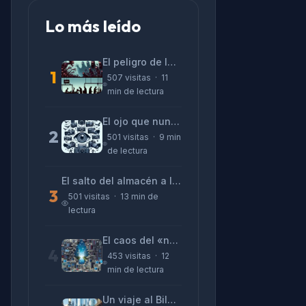
Lo más leído
El peligro de las «alucinaciones» y el CV prefabricado
1
507 visitas · 11
min de lectura
El ojo que nunca parpadea: lo que nos cuentan las cámaras de Lizeth Marzano
2
501 visitas · 9 min
de lectura
El salto del almacén a la terminal: La realidad de reinventarse en tecnología
3
501 visitas · 13 min de
lectura
El caos del «no funciona nada» y la realidad tras la pantalla
4
453 visitas · 12
min de lectura
Un viaje al Bilbao de 2026 con sabor a 1895