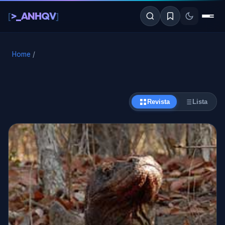
al
>_ANHQV
[
]
contenido
Home
/
Revista
Lista