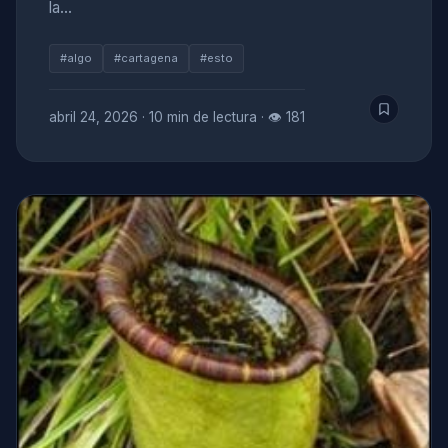
la…
#algo
#cartagena
#esto
abril 24, 2026
·
10 min de lectura
·
👁 181