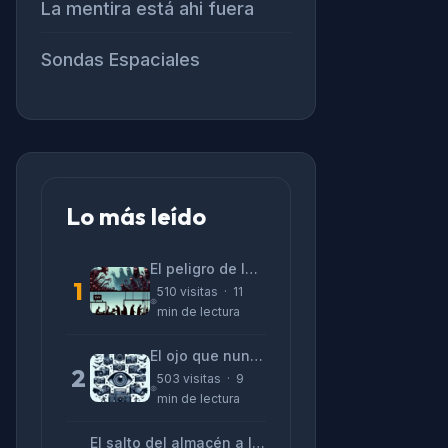
La mentira está ahi fuera
Sondas Espaciales
Lo más leído
El peligro de las «alucinaciones» y el CV prefabricado
1
510 visitas · 11
min de lectura
El ojo que nunca parpadea: lo que nos cuentan las cámaras de Lizeth Marzano
2
503 visitas · 9
min de lectura
El salto del almacén a la terminal: La realidad de reinventarse en tecnología