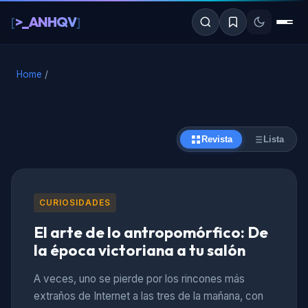
al
>_ANHQV
[
]
contenido
Home
/
Revista
Lista
CURIOSIDADES
El arte de lo antropomórfico: De
la época victoriana a tu salón
A veces, uno se pierde por los rincones más
extraños de Internet a las tres de la mañana, con