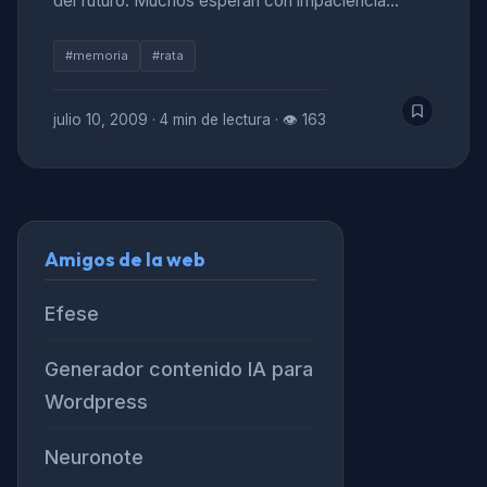
del futuro. Muchos esperan con impaciencia…
#memoria
#rata
julio 10, 2009
·
4 min de lectura
·
👁 163
Amigos de la web
Efese
Generador contenido IA para
Wordpress
Neuronote