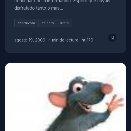
continuar con la información. Espero que hayais
disfrutado tanto o mas…
#carnivora
#planta
#rata
agosto 19, 2009
·
4 min de lectura
·
👁 179