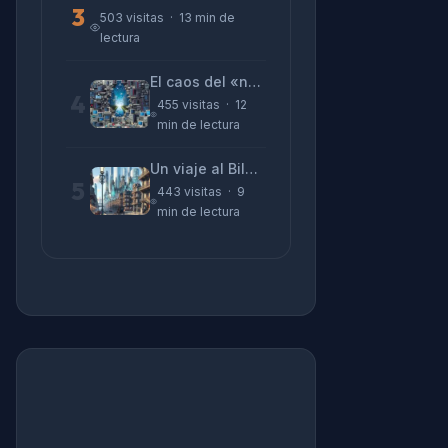
3
503 visitas · 13 min de
lectura
El caos del «no funciona nada» y la realidad tras la pantalla
4
455 visitas · 12
min de lectura
Un viaje al Bilbao de 2026 con sabor a 1895
5
443 visitas · 9
min de lectura