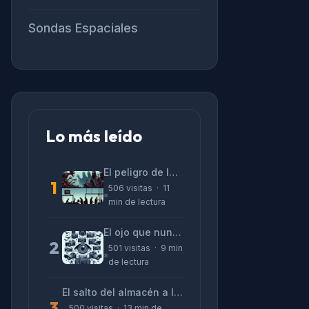
Sondas Espaciales
Lo más leído
El peligro de las «alucinaciones» y el CV prefabricado
1
506 visitas · 11
min de lectura
El ojo que nunca parpadea: lo que nos cuentan las cámaras de Lizeth Marzano
2
501 visitas · 9 min
de lectura
El salto del almacén a la terminal: La realidad de reinventarse en tecnología
3
500 visitas · 13 min de