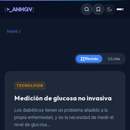
al
>_ANHQV
[
]
contenido
Home
/
Revista
Lista
TECNOLOGIA
Medición de glucosa no invasiva
Los diabéticos tienen un problema añadido a la
propia enfermedad, y es la necesidad de medir el
nivel de glucosa…