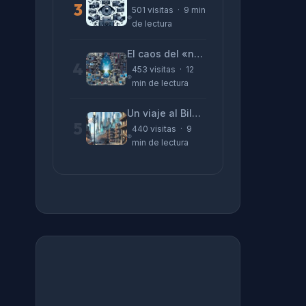
3
501 visitas · 9 min
de lectura
El caos del «no funciona nada» y la realidad tras la pantalla
4
453 visitas · 12
min de lectura
Un viaje al Bilbao de 2026 con sabor a 1895
5
440 visitas · 9
min de lectura