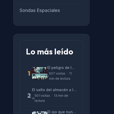
Sondas Espaciales
Lo más leído
El peligro de las «alucinaciones» y el CV prefabricado
1
507 visitas · 11
min de lectura
El salto del almacén a la terminal: La realidad de reinventarse en tecnología
2
501 visitas · 13 min de
lectura
El ojo que nunca parpadea: lo que nos cuentan las cámaras de Lizeth Marzano