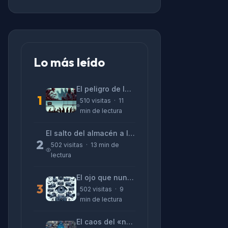
Lo más leído
El peligro de las «alucinaciones» y el CV prefabricado
1
510 visitas · 11
min de lectura
El salto del almacén a la terminal: La realidad de reinventarse en tecnología
2
502 visitas · 13 min de
lectura
El ojo que nunca parpadea: lo que nos cuentan las cámaras de Lizeth Marzano
3
502 visitas · 9
min de lectura
El caos del «no funciona nada» y la realidad tras la pantalla