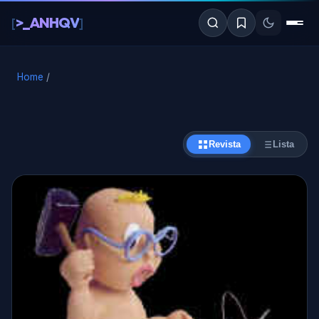
al
>_ANHQV
[
]
contenido
Home
/
Revista
Lista