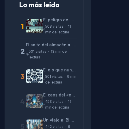
Lo más leído
El peligro de las «alucinaciones» y el CV prefabricado
1
508 visitas · 11
min de lectura
El salto del almacén a la terminal: La realidad de reinventarse en tecnología
2
501 visitas · 13 min de
lectura
El ojo que nunca parpadea: lo que nos cuentan las cámaras de Lizeth Marzano
3
501 visitas · 9 min
de lectura
El caos del «no funciona nada» y la realidad tras la pantalla
4
453 visitas · 12
min de lectura
Un viaje al Bilbao de 2026 con sabor a 1895
5
442 visitas · 9