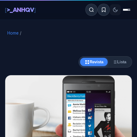
al
>_ANHQV
[
]
contenido
Home
/
Revista
Lista