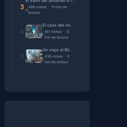
El salto del almacén a la terminal: La realidad de reinventarse en tecnología
3
498 visitas · 13 min de
lectura
El caos del «no funciona nada» y la realidad tras la pantalla
4
451 visitas · 12
min de lectura
Un viaje al Bilbao de 2026 con sabor a 1895
5
438 visitas · 9
min de lectura