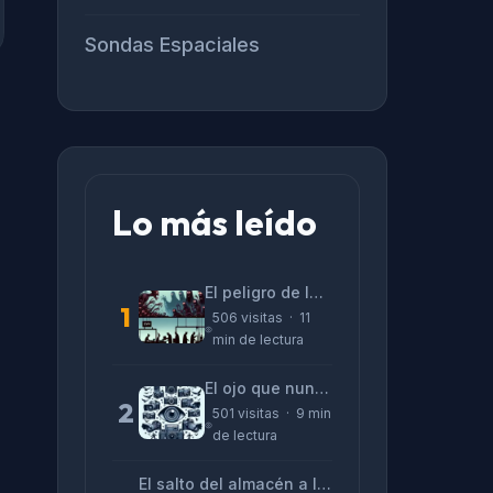
Sondas Espaciales
Lo más leído
El peligro de las «alucinaciones» y el CV prefabricado
1
506 visitas · 11
min de lectura
El ojo que nunca parpadea: lo que nos cuentan las cámaras de Lizeth Marzano
2
501 visitas · 9 min
de lectura
El salto del almacén a la terminal: La realidad de reinventarse en tecnología