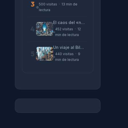
3
500 visitas · 13 min de
lectura
El caos del «no funciona nada» y la realidad tras la pantalla
4
452 visitas · 12
min de lectura
Un viaje al Bilbao de 2026 con sabor a 1895
5
440 visitas · 9
min de lectura