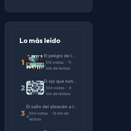
Lo más leído
El peligro de las «alucinaciones» y el CV prefabricado
1
510 visitas · 11
min de lectura
El ojo que nunca parpadea: lo que nos cuentan las cámaras de Lizeth Marzano
2
504 visitas · 9
min de lectura
El salto del almacén a la terminal: La realidad de reinventarse en tecnología
3
504 visitas · 13 min de
lectura