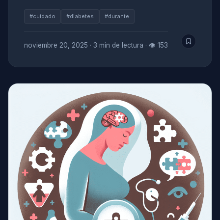
#cuidado
#diabetes
#durante
noviembre 20, 2025
·
3 min de lectura
·
👁 153