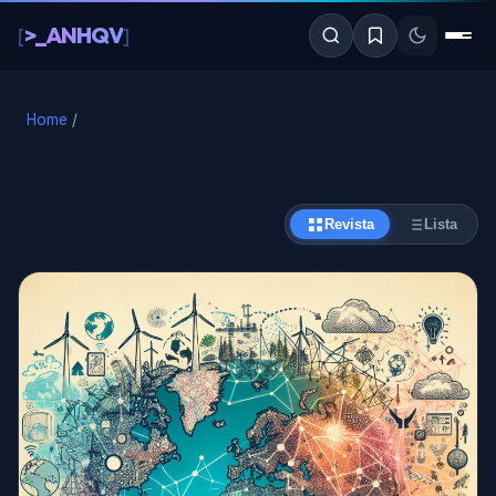
al
>_ANHQV
[
]
contenido
Home
/
Revista
Lista