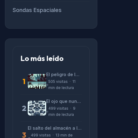
Sondas Espaciales
Lo más leído
El peligro de las «alucinaciones» y el CV prefabricado
1
505 visitas · 11
min de lectura
El ojo que nunca parpadea: lo que nos cuentan las cámaras de Lizeth Marzano
2
499 visitas · 9
min de lectura
El salto del almacén a la terminal: La realidad de reinventarse en tecnología
3
499 visitas · 13 min de