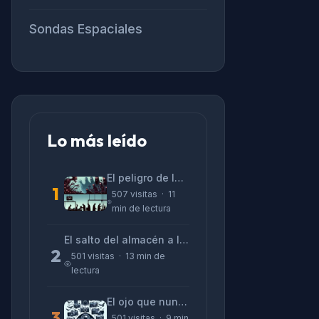
Sondas Espaciales
Lo más leído
El peligro de las «alucinaciones» y el CV prefabricado
1
507 visitas · 11
min de lectura
El salto del almacén a la terminal: La realidad de reinventarse en tecnología
2
501 visitas · 13 min de
lectura
El ojo que nunca parpadea: lo que nos cuentan las cámaras de Lizeth Marzano
3
501 visitas · 9 min