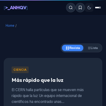
al
>_ANHQV
[
]
contenido
Home
/
Revista
Lista
CIENCIA
Más rápido que la luz
El CERN halla partículas que se mueven más
rápido que la luz Un equipo internacional de
científicos ha encontrado unas…