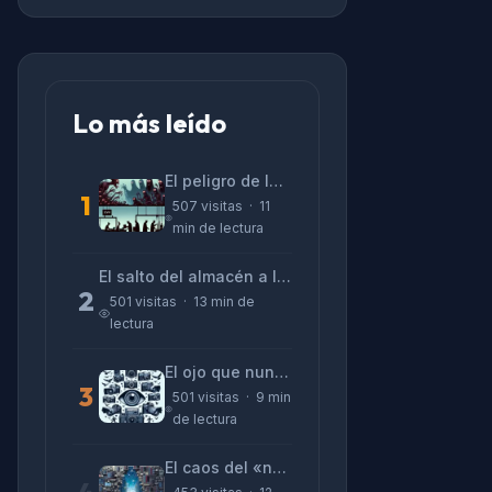
Lo más leído
El peligro de las «alucinaciones» y el CV prefabricado
1
507 visitas · 11
min de lectura
El salto del almacén a la terminal: La realidad de reinventarse en tecnología
2
501 visitas · 13 min de
lectura
El ojo que nunca parpadea: lo que nos cuentan las cámaras de Lizeth Marzano
3
501 visitas · 9 min
de lectura
El caos del «no funciona nada» y la realidad tras la pantalla