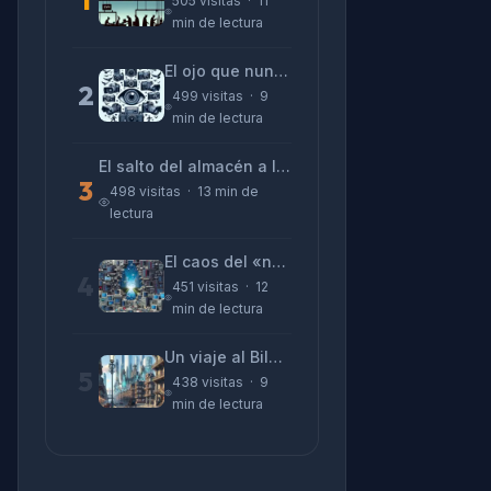
505 visitas · 11
min de lectura
El ojo que nunca parpadea: lo que nos cuentan las cámaras de Lizeth Marzano
2
499 visitas · 9
min de lectura
El salto del almacén a la terminal: La realidad de reinventarse en tecnología
3
498 visitas · 13 min de
lectura
El caos del «no funciona nada» y la realidad tras la pantalla
4
451 visitas · 12
min de lectura
Un viaje al Bilbao de 2026 con sabor a 1895
5
438 visitas · 9
min de lectura