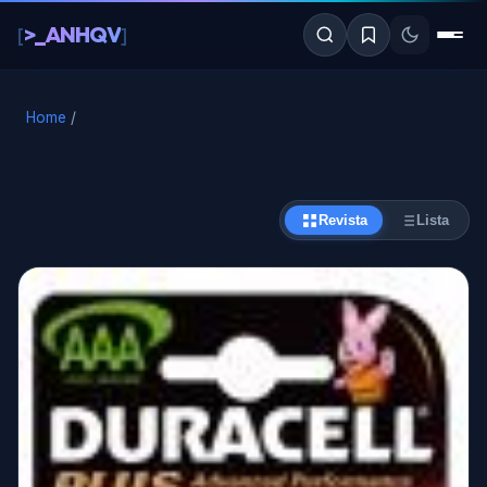
al
>_ANHQV
[
]
contenido
Home
/
Revista
Lista