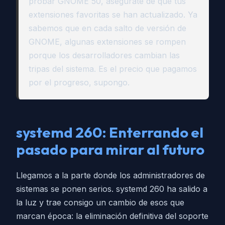
probar GNOME 50, asegúrate de que tus
extensiones favoritas se han actualizado. Ya
sabemos que en cada salto de versión de
GNOME, algunas extensiones se rompen
porque los desarrolladores cambian las
tripas del sistema. Es el precio que pagamos
por el progreso, supongo.
systemd 260: Enterrando el
pasado para mirar al futuro
Llegamos a la parte donde los administradores de
sistemas se ponen serios. systemd 260 ha salido a
la luz y trae consigo un cambio de esos que
marcan época: la eliminación definitiva del soporte