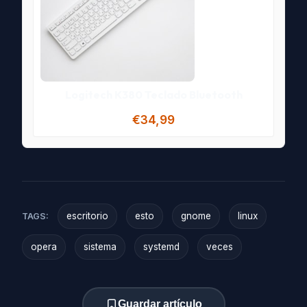
Logitech K380 Teclado Bluetooth
€34,99
escritorio
esto
gnome
linux
TAGS:
opera
sistema
systemd
veces
Guardar artículo