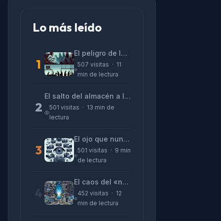
Lo más leído
El peligro de las «alucinaciones» y el CV prefabricado
1
507 visitas · 11
min de lectura
El salto del almacén a la terminal: La realidad de reinventarse en tecnología
2
501 visitas · 13 min de
lectura
El ojo que nunca parpadea: lo que nos cuentan las cámaras de Lizeth Marzano
3
501 visitas · 9 min
de lectura
El caos del «no funciona nada» y la realidad tras la pantalla
4
452 visitas · 12
min de lectura