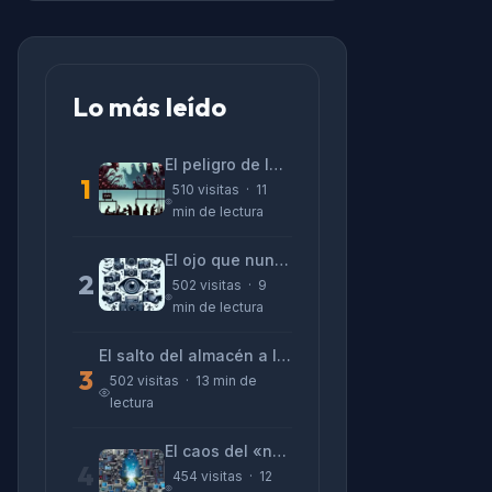
Lo más leído
El peligro de las «alucinaciones» y el CV prefabricado
1
510 visitas · 11
min de lectura
El ojo que nunca parpadea: lo que nos cuentan las cámaras de Lizeth Marzano
2
502 visitas · 9
min de lectura
El salto del almacén a la terminal: La realidad de reinventarse en tecnología
3
502 visitas · 13 min de
lectura
El caos del «no funciona nada» y la realidad tras la pantalla
4
454 visitas · 12