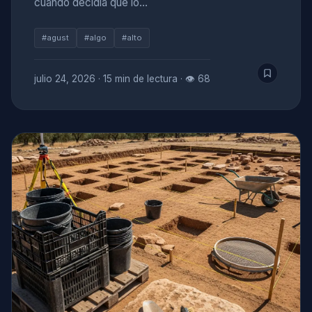
cuando decidía que lo…
#agust
#algo
#alto
julio 24, 2026
·
15 min de lectura
·
👁 68