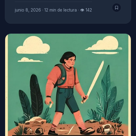
junio 8, 2026
·
12 min de lectura
·
👁 142