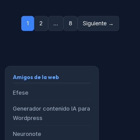
Paginación
1
2
…
8
Siguiente →
de
entradas
Amigos de la web
Efese
Generador contenido IA para
Wordpress
Neuronote