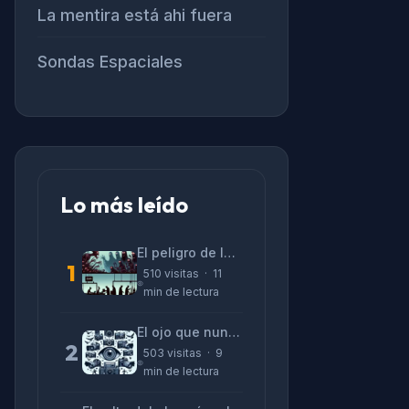
La mentira está ahi fuera
Sondas Espaciales
Lo más leído
El peligro de las «alucinaciones» y el CV prefabricado
1
510 visitas · 11
min de lectura
El ojo que nunca parpadea: lo que nos cuentan las cámaras de Lizeth Marzano
2
503 visitas · 9
min de lectura