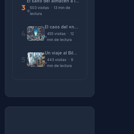
El salto del almacén a la terminal: La realidad de reinventarse en tecnología
3
503 visitas · 13 min de
lectura
El caos del «no funciona nada» y la realidad tras la pantalla
4
455 visitas · 12
min de lectura
Un viaje al Bilbao de 2026 con sabor a 1895
5
443 visitas · 9
min de lectura