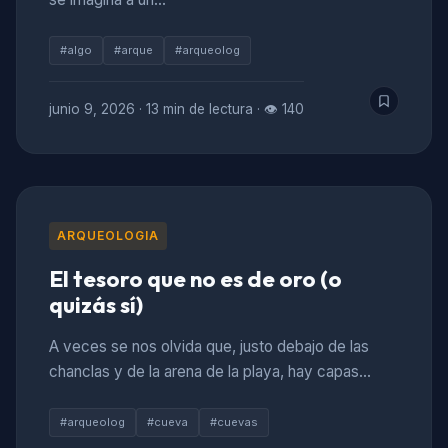
#algo
#arque
#arqueolog
junio 9, 2026
·
13 min de lectura
·
👁 140
ARQUEOLOGIA
El tesoro que no es de oro (o
quizás sí)
A veces se nos olvida que, justo debajo de las
chanclas y de la arena de la playa, hay capas…
#arqueolog
#cueva
#cuevas