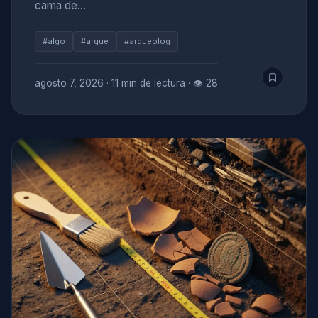
cama de…
#algo
#arque
#arqueolog
agosto 7, 2026
·
11 min de lectura
·
👁 28