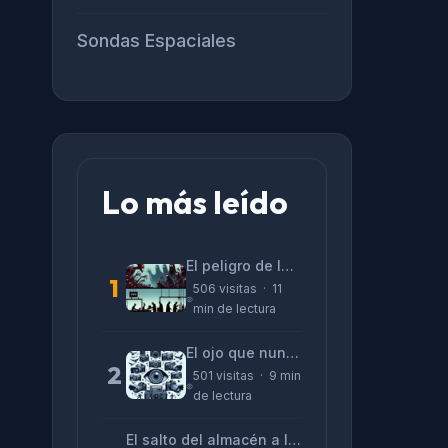
Sondas Espaciales
Lo más leído
El peligro de las «alucinaciones» y el CV prefabricado
1
506 visitas · 11
min de lectura
El ojo que nunca parpadea: lo que nos cuentan las cámaras de Lizeth Marzano
2
501 visitas · 9 min
de lectura
El salto del almacén a la terminal: La realidad de reinventarse en tecnología