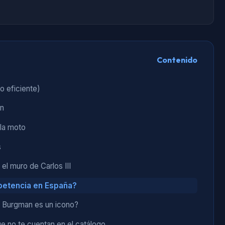
Contenido
to eficiente)
an
 la moto
s
 el muro de Carlos III
petencia en España?
a Burgman es un icono?
ue no te cuentan en el catálogo