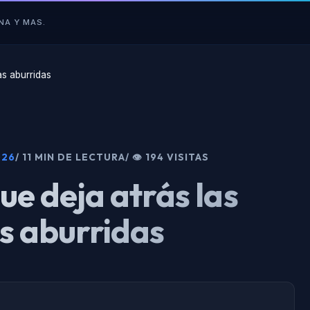
NA Y MAS.
as aburridas
026
/ 11 MIN DE LECTURA
/ 👁 194 VISITAS
ue deja atrás las
s aburridas