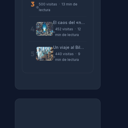
3
500 visitas · 13 min de
lectura
El caos del «no funciona nada» y la realidad tras la pantalla
4
452 visitas · 12
min de lectura
Un viaje al Bilbao de 2026 con sabor a 1895
5
440 visitas · 9
min de lectura