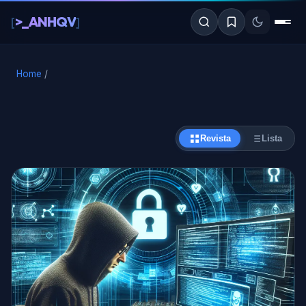
al
>_ANHQV
[
]
contenido
Home
/
Revista
Lista