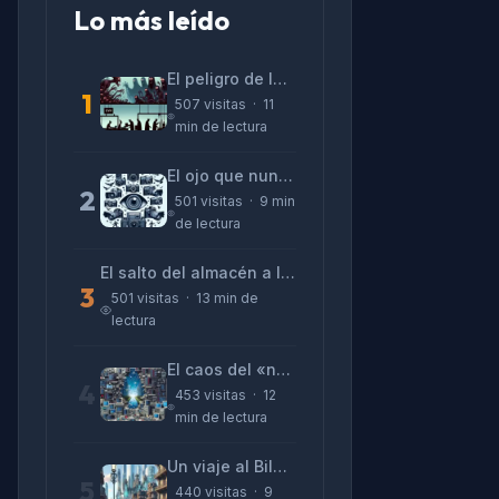
Lo más leído
El peligro de las «alucinaciones» y el CV prefabricado
1
507 visitas · 11
min de lectura
El ojo que nunca parpadea: lo que nos cuentan las cámaras de Lizeth Marzano
2
501 visitas · 9 min
de lectura
El salto del almacén a la terminal: La realidad de reinventarse en tecnología
3
501 visitas · 13 min de
lectura
El caos del «no funciona nada» y la realidad tras la pantalla
4
453 visitas · 12
min de lectura
Un viaje al Bilbao de 2026 con sabor a 1895
5
440 visitas · 9