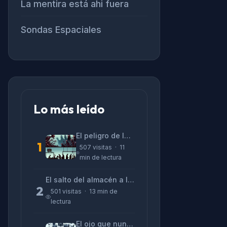
La mentira está ahi fuera
Sondas Espaciales
Lo más leído
El peligro de las «alucinaciones» y el CV prefabricado
1
507 visitas · 11
min de lectura
El salto del almacén a la terminal: La realidad de reinventarse en tecnología
2
501 visitas · 13 min de
lectura
El ojo que nunca parpadea: lo que nos cuentan las cámaras de Lizeth Marzano