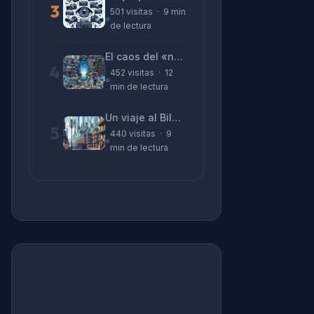
3
501 visitas · 9 min
de lectura
El caos del «no funciona nada» y la realidad tras la pantalla
4
452 visitas · 12
min de lectura
Un viaje al Bilbao de 2026 con sabor a 1895
5
440 visitas · 9
min de lectura