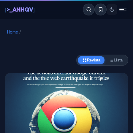
al
>_ANHQV
[
]
contenido
Home
/
Revista
Lista