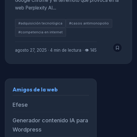
Google Chrome y el terremoto que provoca en la
web Perplexity AI…
#adquisición tecnológica
#casos antimonopolio
#competencia en internet
agosto 27, 2025
·
4 min de lectura
·
👁 145
Amigos de la web
Efese
Generador contenido IA para
Wordpress