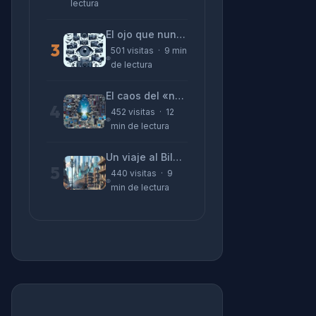
lectura
El ojo que nunca parpadea: lo que nos cuentan las cámaras de Lizeth Marzano
3
501 visitas · 9 min
de lectura
El caos del «no funciona nada» y la realidad tras la pantalla
4
452 visitas · 12
min de lectura
Un viaje al Bilbao de 2026 con sabor a 1895
5
440 visitas · 9
min de lectura