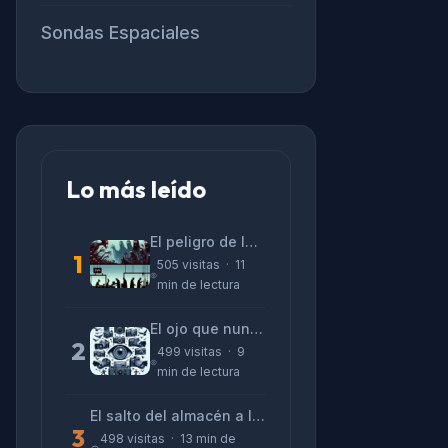
Sondas Espaciales
Lo más leído
El peligro de las «alucinaciones» y el CV prefabricado
1
505 visitas · 11
min de lectura
El ojo que nunca parpadea: lo que nos cuentan las cámaras de Lizeth Marzano
2
499 visitas · 9
min de lectura
El salto del almacén a la terminal: La realidad de reinventarse en tecnología
3
498 visitas · 13 min de