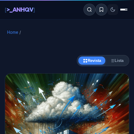
al
>_ANHQV
[
]
contenido
Home
/
Revista
Lista