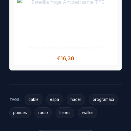
Esterilla Yoga Antideslizante TPE
€16,30
cable
espa
hacer
programaci
TAGS:
puedes
radio
tienes
walkie