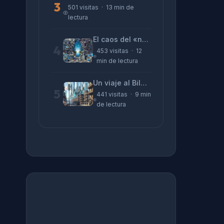
3
501 visitas · 13 min de
lectura
El caos del «no funciona nada» y la realidad tras la pantalla
4
453 visitas · 12
min de lectura
Un viaje al Bilbao de 2026 con sabor a 1895
5
441 visitas · 9 min
de lectura