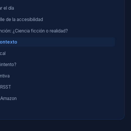
r el día
le de la accesibilidad
ención: ¿Ciencia ficción o realidad?
contexto
cal
intento?
ntiva
 IRSST
n Amazon