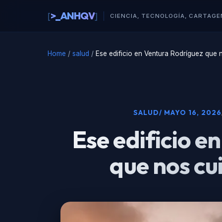
al
>_ANHQV
[
]
█
contenido
CIENCIA, TECNOLOGÍA, CARTAGE
Home
/
salud
/
Ese edificio en Ventura Rodríguez que 
SALUD
/ MAYO 16, 2026
Ese edificio e
que nos cu