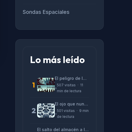
Sondas Espaciales
Lo más leído
El peligro de las «alucinaciones» y el CV prefabricado
1
507 visitas · 11
min de lectura
El ojo que nunca parpadea: lo que nos cuentan las cámaras de Lizeth Marzano
2
501 visitas · 9 min
de lectura
El salto del almacén a la terminal: La realidad de reinventarse en tecnología