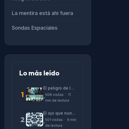
La mentira está ahi fuera
Sondas Espaciales
Lo más leído
El peligro de las «alucinaciones» y el CV prefabricado
1
508 visitas · 11
min de lectura
El ojo que nunca parpadea: lo que nos cuentan las cámaras de Lizeth Marzano
2
501 visitas · 9 min
de lectura