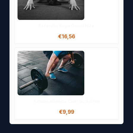
Esterilla Yoga Good Nite
€16,56
AmazonBasics Cuerda Saltar
€9,99