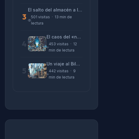
El salto del almacén a la terminal: La realidad de reinventarse en tecnología
3
501 visitas · 13 min de
lectura
El caos del «no funciona nada» y la realidad tras la pantalla
4
453 visitas · 12
min de lectura
Un viaje al Bilbao de 2026 con sabor a 1895
5
442 visitas · 9
min de lectura