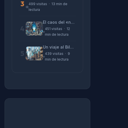
3
499 visitas · 13 min de
lectura
El caos del «no funciona nada» y la realidad tras la pantalla
4
451 visitas · 12
min de lectura
Un viaje al Bilbao de 2026 con sabor a 1895
5
439 visitas · 9
min de lectura