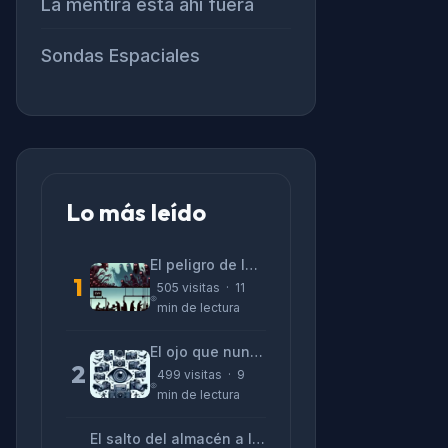
La mentira está ahi fuera
Sondas Espaciales
Lo más leído
El peligro de las «alucinaciones» y el CV prefabricado
1
505 visitas · 11
min de lectura
El ojo que nunca parpadea: lo que nos cuentan las cámaras de Lizeth Marzano
2
499 visitas · 9
min de lectura
El salto del almacén a la terminal: La realidad de reinventarse en tecnología