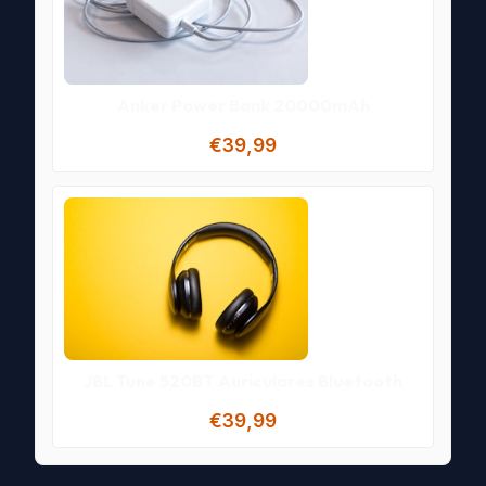
Anker Power Bank 20000mAh
€39,99
JBL Tune 520BT Auriculares Bluetooth
€39,99