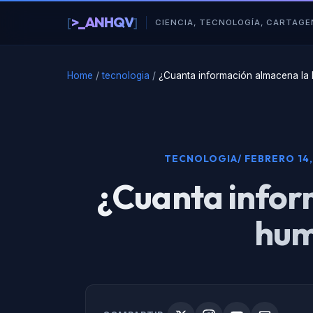
al
>_ANHQV
[
]
contenido
CIENCIA, TECNOLOGÍA, CARTAGE
Home
/
tecnologia
/
¿Cuanta información almacena la
TECNOLOGIA
/ FEBRERO 14,
¿Cuanta infor
hum