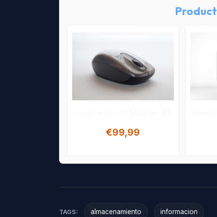
Product
Logitech MX Master 3S
Samsu
€99,99
almacenamiento
informacion
TAGS: