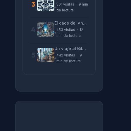
3
501 visitas · 9 min
de lectura
El caos del «no funciona nada» y la realidad tras la pantalla
4
453 visitas · 12
min de lectura
Un viaje al Bilbao de 2026 con sabor a 1895
5
442 visitas · 9
min de lectura