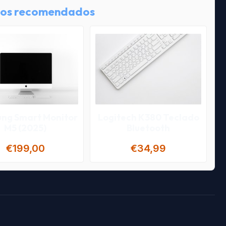
os recomendados
ng Smart Monitor
Logitech K380 Teclado
M5 (2025)
Bluetooth
€199,00
€34,99