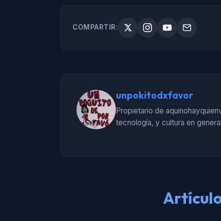
COMPARTIR:
unpokitodxfavor
Propietario de aquinohayquienv
tecnología, y cultura en general
Artícul