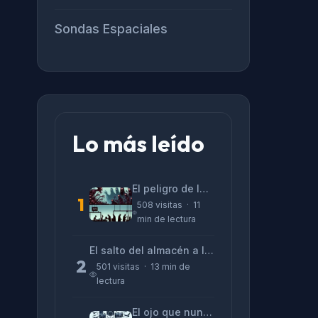
Sondas Espaciales
Lo más leído
El peligro de las «alucinaciones» y el CV prefabricado
1
508 visitas · 11
min de lectura
El salto del almacén a la terminal: La realidad de reinventarse en tecnología
2
501 visitas · 13 min de
lectura
El ojo que nunca parpadea: lo que nos cuentan las cámaras de Lizeth Marzano